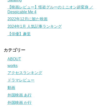
Stealing
【映画レビュー】怪盗グルーのミニオン超変身 ／
Despicable Me 4
2022年12月に観た映画
2024年1月 人気記事ランキング
【俳優】趣里
カテゴリー
ABOUT
works
アクセスランキング
ドラマレビュー
動画
外国映画 あ行
外国映画 か行