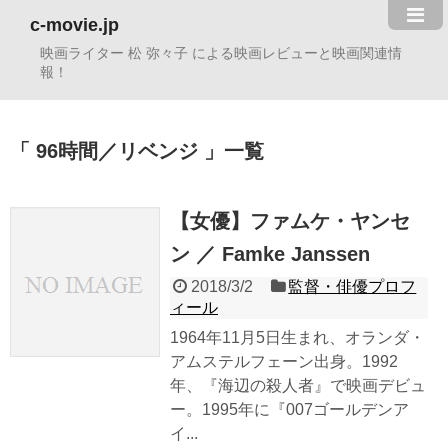
c-movie.jp
映画ライター 松 弥々子 による映画レビューと映画関連情
報！
96時間／リベンジ
一覧
【女優】ファムケ・ヤンセ
ン ／ Famke Janssen
2018/3/2
監督・俳優プロフ
ィール
1964年11月5日生まれ、オランダ・
アムステルフェーン出身。1992
年、『海辺の殺人者』で映画デビュ
ー。1995年に『007ゴールデンア
イ...