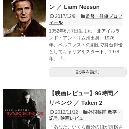
ン ／ Liam Neeson
2017/12/9
監督・俳優プロフ
ィール
1952年6月7日生まれ、北アイルラ
ンド・アントリム州出身。1976
年、ベルファストの劇団で舞台俳優
としてキャリアをスタート。1978
年、『...
記事を読む
【映画レビュー】96時間／
リベンジ ／ Taken 2
2012/11/12
外国映画 数字・
記号
,
映画レビュー
「あなた、いくら自分の娘が誘拐さ