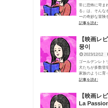
常に恐怖に苛ま
る』は、そんな
ーの奇妙な冒険を描
記事を読む
【映画レビ
뭉이
2023/12/12
ゴールデンレト
犬たちが多数登
家族のように育っ.
記事を読む
【映画レビ
La Passio