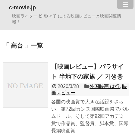
c-movie.jp
映画ライター 松 弥々子 による映画レビューと映画関連情
報！
高台
一覧
【映画レビュー】パラサイ
ト 半地下の家族 ／ 기생충
2020/3/28
外国映画 は行
,
映
画レビュー
各国の映画賞で大きな話題をさら
い、第72回カンヌ国際映画祭でパル
ムドール、そして第92回アカデミー
賞で作品賞、監督賞、脚本賞、国際
長編映画賞...