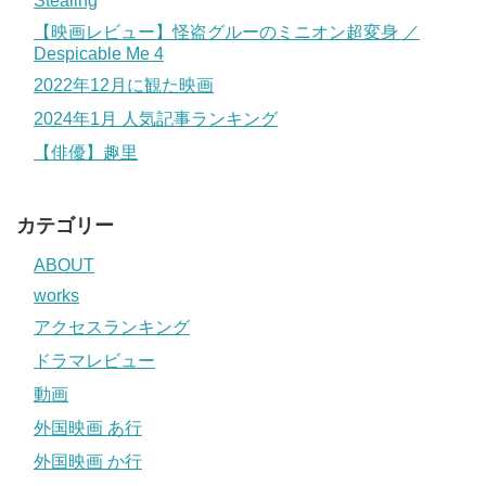
Stealing
【映画レビュー】怪盗グルーのミニオン超変身 ／
Despicable Me 4
2022年12月に観た映画
2024年1月 人気記事ランキング
【俳優】趣里
カテゴリー
ABOUT
works
アクセスランキング
ドラマレビュー
動画
外国映画 あ行
外国映画 か行