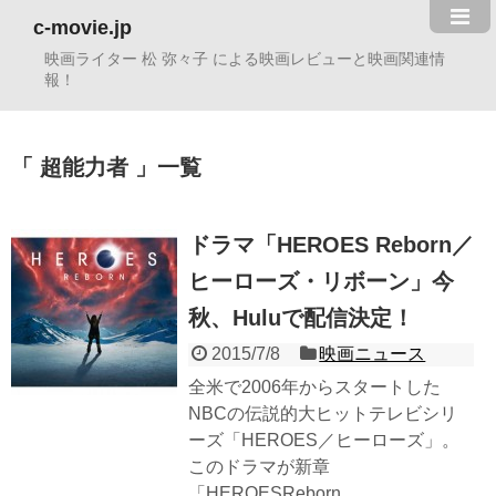
c-movie.jp
映画ライター 松 弥々子 による映画レビューと映画関連情
報！
超能力者
一覧
ドラマ「HEROES Reborn／
ヒーローズ・リボーン」今
秋、Huluで配信決定！
2015/7/8
映画ニュース
全米で2006年からスタートした
NBCの伝説的大ヒットテレビシリ
ーズ「HEROES／ヒーローズ」。
このドラマが新章
「HEROESReborn...