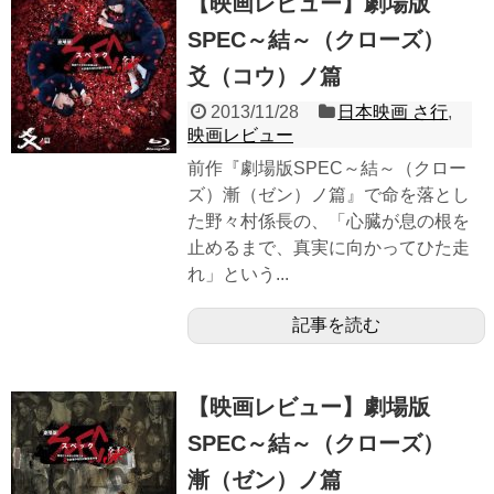
【映画レビュー】劇場版
SPEC～結～（クローズ）
爻（コウ）ノ篇
2013/11/28
日本映画 さ行
,
映画レビュー
前作『劇場版SPEC～結～（クロー
ズ）漸（ゼン）ノ篇』で命を落とし
た野々村係長の、「心臓が息の根を
止めるまで、真実に向かってひた走
れ」という...
記事を読む
【映画レビュー】劇場版
SPEC～結～（クローズ）
漸（ゼン）ノ篇