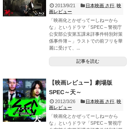
2013/9/21
日本映画 さ行
,
映
画レビュー
「映画化とかぜってーしねーから
な」というドラマ「SPEC～警視庁
公安部公安第五課未詳事件特別対策
係事件簿～」ラストでの前フリを華
麗に受けて、...
記事を読む
【映画レビュー】劇場版
SPEC～天～
2012/3/26
日本映画 さ行
,
映
画レビュー
「映画化とかぜってーしねーから
な」というドラマ「SPEC～警視庁