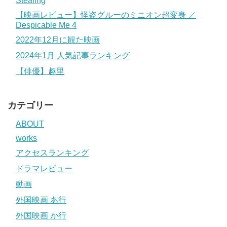
Stealing
【映画レビュー】怪盗グルーのミニオン超変身 ／
Despicable Me 4
2022年12月に観た映画
2024年1月 人気記事ランキング
【俳優】趣里
カテゴリー
ABOUT
works
アクセスランキング
ドラマレビュー
動画
外国映画 あ行
外国映画 か行