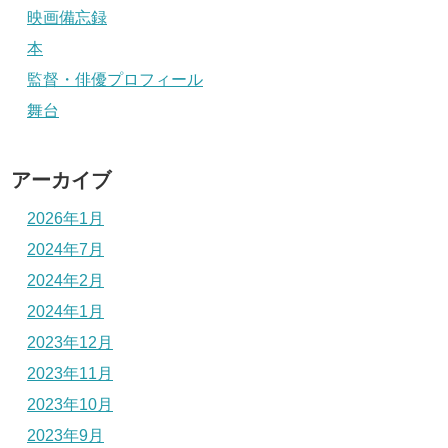
映画備忘録
本
監督・俳優プロフィール
舞台
アーカイブ
2026年1月
2024年7月
2024年2月
2024年1月
2023年12月
2023年11月
2023年10月
2023年9月