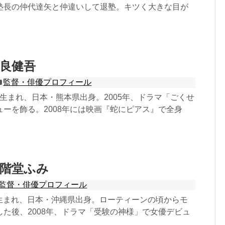
塾長の仲代達矢と仲違いして退塾。キツく大きな目が
良健吾
監督・俳優プロフィール
12日生まれ、日本・熊本県出身。2005年、ドラマ「ごくせ
ーを飾る。2008年には映画『蛇にピアス』で全身
二階堂ふみ
監督・俳優プロフィール
1日生まれ、日本・沖縄県出身。ローティーンの頃からモ
した後、2008年、ドラマ「受験の神様」で女優デビュ