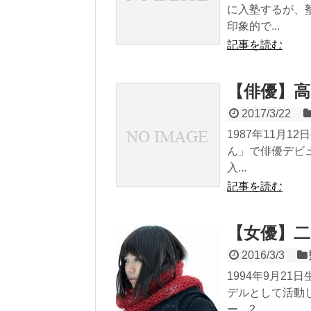
に入塾するが、
印象的で...
記事を読む
【俳優】高
2017/3/22
1987年11月
ん」で俳優デビュ
入...
記事を読む
【女優】
2016/3/3
1994年9月2
デルとして活動
ー。2...