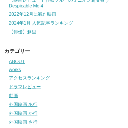
【映画レビュー】怪盗グルーのミニオン超変身 ／
Despicable Me 4
2022年12月に観た映画
2024年1月 人気記事ランキング
【俳優】趣里
カテゴリー
ABOUT
works
アクセスランキング
ドラマレビュー
動画
外国映画 あ行
外国映画 か行
外国映画 さ行