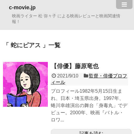
c-movie.jp
映画ライター 松 弥々子 による映画レビューと映画関連情
報！
蛇にピアス
一覧
【俳優】藤原竜也
2021/9/10
監督・俳優プロフ
ィール
プロフィール1982年5月15日生ま
れ、日本・埼玉県出身。1997年、
蜷川幸雄演出の舞台「身毒丸」でデ
ビュー。2000年、映画『バトル・
ロワ...
記事を読む