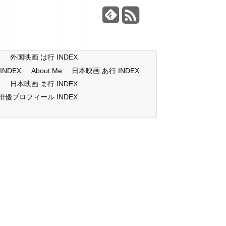
X
外国映画 は行 INDEX
NDEX
About Me
日本映画 あ行 INDEX
X
日本映画 ま行 INDEX
俳優プロフィール INDEX