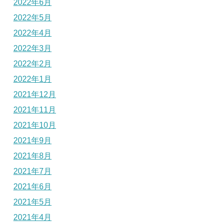
2022年6月
2022年5月
2022年4月
2022年3月
2022年2月
2022年1月
2021年12月
2021年11月
2021年10月
2021年9月
2021年8月
2021年7月
2021年6月
2021年5月
2021年4月