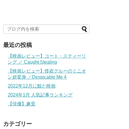
最近の投稿
【映画レビュー】コート・スティーリ
ング ／ Caught Stealing
【映画レビュー】怪盗グルーのミニオ
ン超変身 ／Despicable Me 4
2022年12月に観た映画
2024年1月 人気記事ランキング
【俳優】趣里
カテゴリー