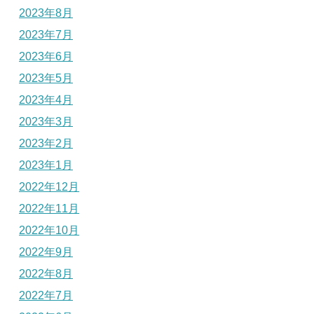
2023年8月
2023年7月
2023年6月
2023年5月
2023年4月
2023年3月
2023年2月
2023年1月
2022年12月
2022年11月
2022年10月
2022年9月
2022年8月
2022年7月