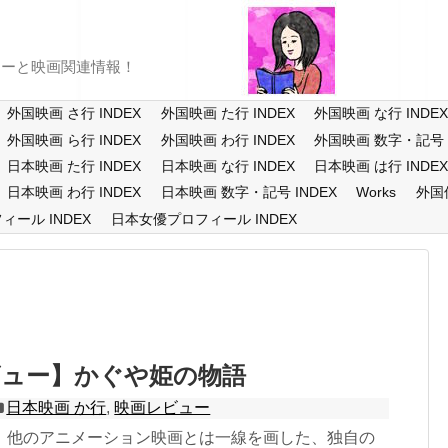
ューと映画関連情報！
外国映画 さ行 INDEX
外国映画 た行 INDEX
外国映画 な行 INDE
外国映画 ら行 INDEX
外国映画 わ行 INDEX
外国映画 数字・記号 I
日本映画 た行 INDEX
日本映画 な行 INDEX
日本映画 は行 INDE
日本映画 わ行 INDEX
日本映画 数字・記号 INDEX
Works
外国
ール INDEX
日本女優プロフィール INDEX
ビュー】かぐや姫の物語
日本映画 か行
,
映画レビュー
、他のアニメーション映画とは一線を画した、独自の