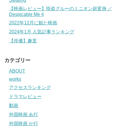
Stealing
【映画レビュー】怪盗グルーのミニオン超変身 ／
Despicable Me 4
2022年12月に観た映画
2024年1月 人気記事ランキング
【俳優】趣里
カテゴリー
ABOUT
works
アクセスランキング
ドラマレビュー
動画
外国映画 あ行
外国映画 か行