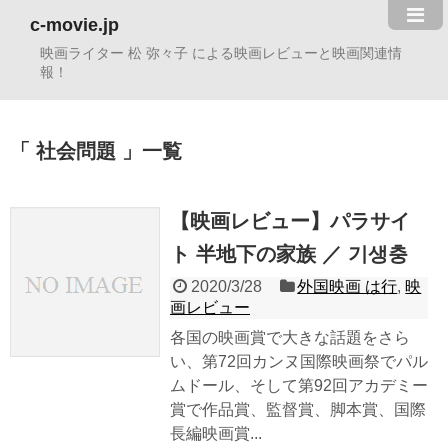
c-movie.jp
映画ライター 松 弥々子 による映画レビューと映画関連情
報！
社会問題
一覧
【映画レビュー】パラサイ
ト 半地下の家族 ／ 기생충
2020/3/28
外国映画 は行
,
映
画レビュー
各国の映画賞で大きな話題をさら
い、第72回カンヌ国際映画祭でパル
ムドール、そして第92回アカデミー
賞で作品賞、監督賞、脚本賞、国際
長編映画賞...