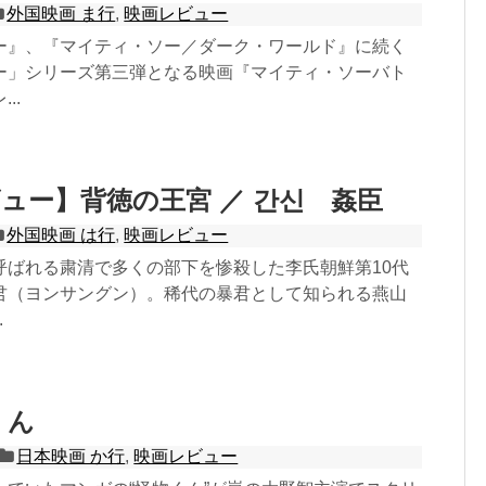
外国映画 ま行
,
映画レビュー
ー』、『マイティ・ソー／ダーク・ワールド』に続く
ー」シリーズ第三弾となる映画『マイティ・ソーバト
..
ュー】背徳の王宮 ／ 간신 姦臣
外国映画 は行
,
映画レビュー
呼ばれる粛清で多くの部下を惨殺した李氏朝鮮第10代
君（ヨンサングン）。稀代の暴君として知られる燕山
.
くん
日本映画 か行
,
映画レビュー