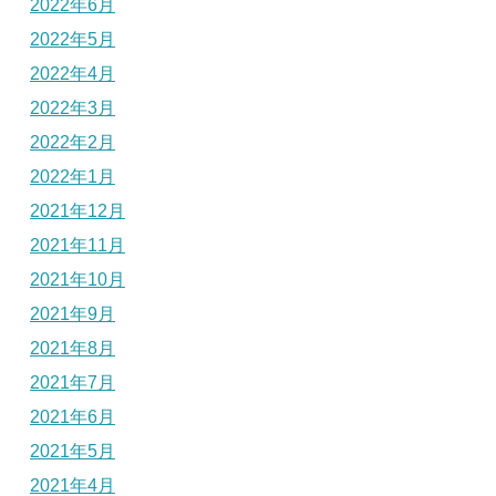
2022年6月
2022年5月
2022年4月
2022年3月
2022年2月
2022年1月
2021年12月
2021年11月
2021年10月
2021年9月
2021年8月
2021年7月
2021年6月
2021年5月
2021年4月