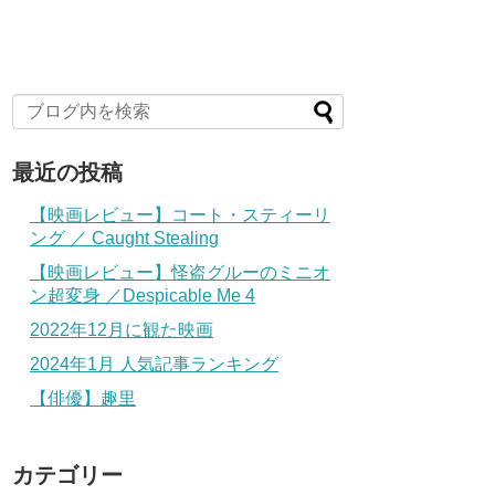
最近の投稿
【映画レビュー】コート・スティーリ
ング ／ Caught Stealing
【映画レビュー】怪盗グルーのミニオ
ン超変身 ／Despicable Me 4
2022年12月に観た映画
2024年1月 人気記事ランキング
【俳優】趣里
カテゴリー