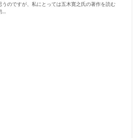
思うのですが、私にとっては五木寛之氏の著作を読む
..