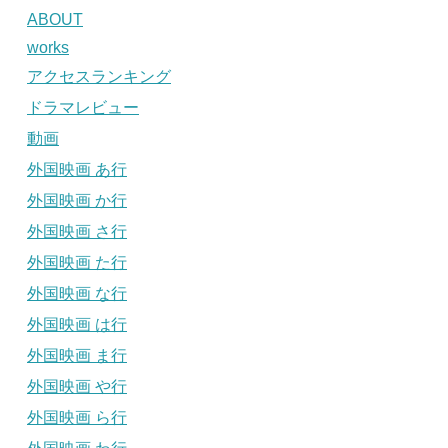
ABOUT
works
アクセスランキング
ドラマレビュー
動画
外国映画 あ行
外国映画 か行
外国映画 さ行
外国映画 た行
外国映画 な行
外国映画 は行
外国映画 ま行
外国映画 や行
外国映画 ら行