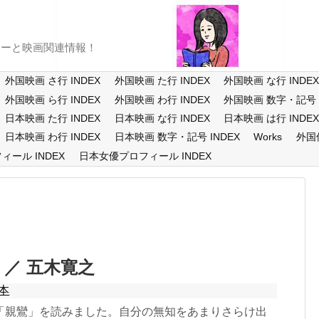
ューと映画関連情報！
外国映画 さ行 INDEX
外国映画 た行 INDEX
外国映画 な行 INDE
外国映画 ら行 INDEX
外国映画 わ行 INDEX
外国映画 数字・記号 I
日本映画 た行 INDEX
日本映画 な行 INDEX
日本映画 は行 INDE
日本映画 わ行 INDEX
日本映画 数字・記号 INDEX
Works
外国
ール INDEX
日本女優プロフィール INDEX
 ／ 五木寛之
本
「親鸞」を読みました。自分の無知をあまりさらけ出