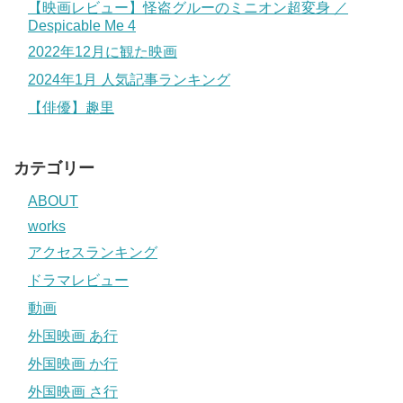
【映画レビュー】怪盗グルーのミニオン超変身 ／
Despicable Me 4
2022年12月に観た映画
2024年1月 人気記事ランキング
【俳優】趣里
カテゴリー
ABOUT
works
アクセスランキング
ドラマレビュー
動画
外国映画 あ行
外国映画 か行
外国映画 さ行