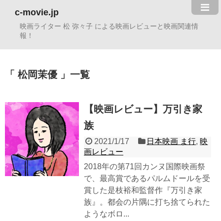
c-movie.jp
映画ライター 松 弥々子 による映画レビューと映画関連情
報！
松岡茉優
一覧
【映画レビュー】万引き家
族
2021/1/17
日本映画 ま行
,
映
画レビュー
2018年の第71回カンヌ国際映画祭
で、最高賞であるパルムドールを受
賞した是枝裕和監督作『万引き家
族』。都会の片隅に打ち捨てられた
ようなボロ...