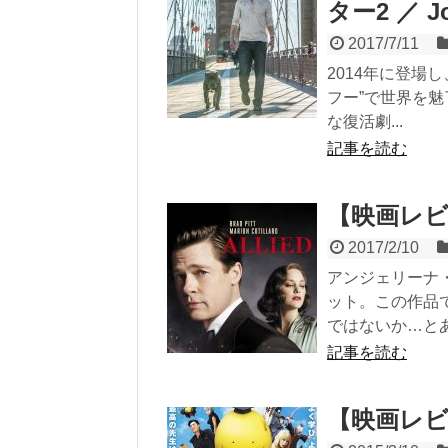
ター2 ／ Joh
2017/7/11
2014年に登場
フー”で世界を
な復活劇...
記事を読む
【映画レビュ
2017/2/10
アンジェリーナ
ット。この作品
ではないか…とあ.
記事を読む
【映画レビ