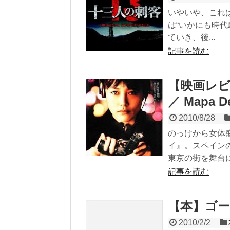
いやいや、これ
は“いかにも時
ていき、後...
記事を読む
【映画レ
／ Mapa De
2010/8/28
のっけから女体
イ』。スペイン
東京の街を舞台に.
記事を読む
【本】ゴー
2010/2/2