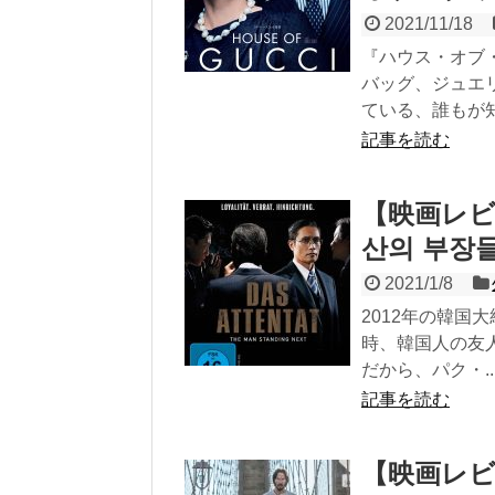
2021/11/18
『ハウス・オブ
バッグ、ジュエ
ている、誰もが知.
記事を読む
【映画レビ
산의 부장
2021/1/8
2012年の韓国
時、韓国人の友
だから、パク・..
記事を読む
【映画レ