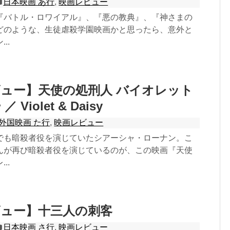
日本映画 あ行
,
映画レビュー
『バトル・ロワイアル』、『悪の教典』、『神さまの
どのような、生徒虐殺学園映画かと思ったら、意外と
..
ュー】天使の処刑人 バイオレット
Violet & Daisy
外国映画 た行
,
映画レビュー
でも暗殺者役を演じていたシアーシャ・ローナン。こ
んが再び暗殺者役を演じているのが、この映画『天使
..
ビュー】十三人の刺客
日本映画 さ行
,
映画レビュー