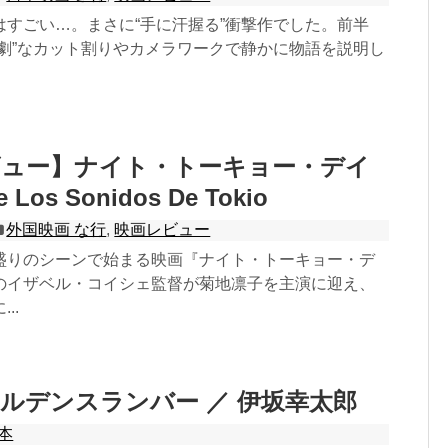
はすごい…。まさに“手に汗握る”衝撃作でした。前半
代劇”なカット割りやカメラワークで静かに物語を説明し
ビュー】ナイト・トーキョー・デイ
 Los Sonidos De Tokio
外国映画 な行
,
映画レビュー
盛りのシーンで始まる映画『ナイト・トーキョー・デ
のイザベル・コイシェ監督が菊地凛子を主演に迎え、
..
ルデンスランバー ／ 伊坂幸太郎
本