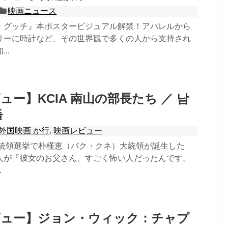
映画ニュース
・グッチ』本ポスタービジュアル解禁！アパレルから
リーに時計など、その世界観で多くの人から支持され
..
ュー】KCIA 南山の部長たち ／ 남
들
外国映画 か行
,
映画レビュー
大統領選挙で朴槿恵（パク・クネ）大統領が誕生した
人が「彼女のお父さん、すごく怖い人だったんです。
.
ビュー】ジョン・ウィック：チャプ