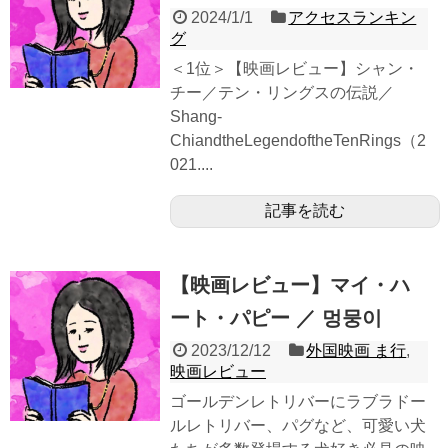
2024/1/1
アクセスランキン
グ
＜1位＞【映画レビュー】シャン・
チー／テン・リングスの伝説／
Shang-
ChiandtheLegendoftheTenRings（2
021....
記事を読む
【映画レビュー】マイ・ハ
ート・パピー ／ 멍뭉이
2023/12/12
外国映画 ま行
,
映画レビュー
ゴールデンレトリバーにラブラドー
ルレトリバー、パグなど、可愛い犬