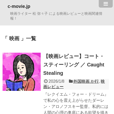
c-movie.jp
映画ライター 松 弥々子 による映画レビューと映画関連情
報！
映画
一覧
【映画レビュー】コート・
スティーリング ／ Caught
Stealing
2026/1/8
外国映画 か行
,
映
画レビュー
『レクイエム・フォー・ドリーム』
で私の心を震え上がらせたダーレ
ン・アロノフスキー監督。私的には
人間の心理の奥底にある欲望を描き