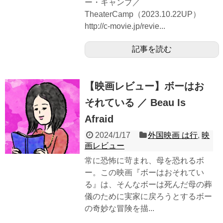
ー・キャンプ／
TheaterCamp（2023.10.22UP）
http://c-movie.jp/revie...
記事を読む
【映画レビュー】ボーはお
それている ／ Beau Is
Afraid
2024/1/17
外国映画 は行
,
映
画レビュー
常に恐怖に苛まれ、母を恐れるボ
ー。この映画『ボーはおそれてい
る』は、そんなボーは死んだ母の葬
儀のために実家に戻ろうとするボー
の奇妙な冒険を描...