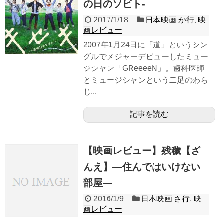
の日のソビト-
2017/1/18
日本映画 か行
,
映
画レビュー
2007年1月24日に「道」というシン
グルでメジャーデビューしたミュー
ジシャン「GReeeeN」。歯科医師
とミュージシャンという二足のわら
じ...
記事を読む
【映画レビュー】残穢【ざ
んえ】―住んではいけない
部屋―
2016/1/9
日本映画 さ行
,
映
画レビュー