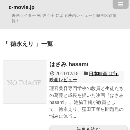
c-movie.jp
映画ライター 松 弥々子 による映画レビューと映画関連情
報！
徳永えり
一覧
はさみ hasami
2011/12/18
日本映画 は行
,
映画レビュー
理容美容専門学校の教員と生徒たち
の葛藤と成長を描いた映画『はさみ
hasami』。池脇千鶴が教員とし
て、徳永えり、窪田正孝ら問題児の
悩みに体当...
記事を読む