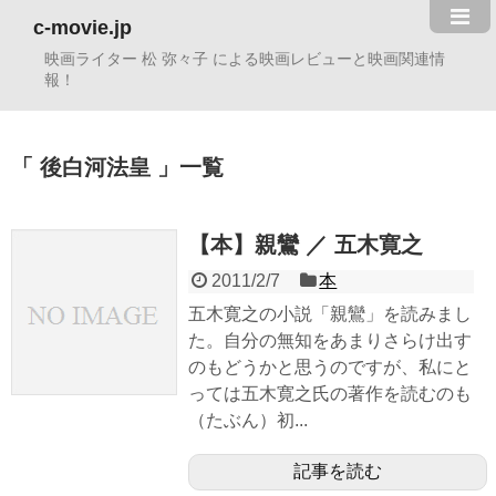
c-movie.jp
映画ライター 松 弥々子 による映画レビューと映画関連情
報！
後白河法皇
一覧
【本】親鸞 ／ 五木寛之
2011/2/7
本
五木寛之の小説「親鸞」を読みまし
た。自分の無知をあまりさらけ出す
のもどうかと思うのですが、私にと
っては五木寛之氏の著作を読むのも
（たぶん）初...
記事を読む