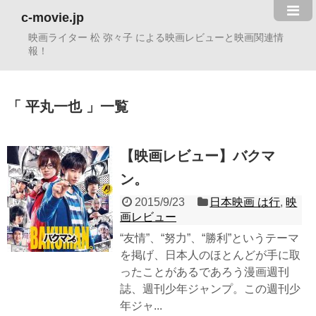
c-movie.jp
映画ライター 松 弥々子 による映画レビューと映画関連情
報！
平丸一也
一覧
【映画レビュー】バクマ
ン。
2015/9/23
日本映画 は行
,
映
画レビュー
“友情”、“努力”、“勝利”というテーマ
を掲げ、日本人のほとんどが手に取
ったことがあるであろう漫画週刊
誌、週刊少年ジャンプ。この週刊少
年ジャ...