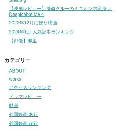
Stealing
【映画レビュー】怪盗グルーのミニオン超変身 ／
Despicable Me 4
2022年12月に観た映画
2024年1月 人気記事ランキング
【俳優】趣里
カテゴリー
ABOUT
works
アクセスランキング
ドラマレビュー
動画
外国映画 あ行
外国映画 か行