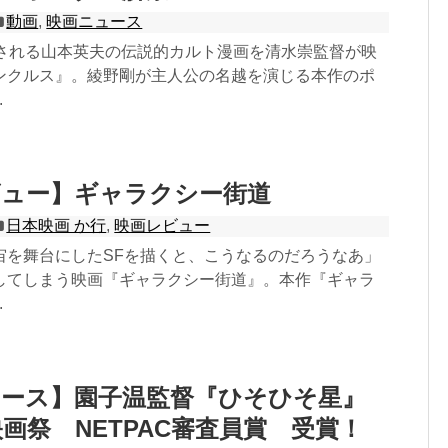
動画
,
映画ニュース
開される山本英夫の伝説的カルト漫画を清水崇監督が映
ンクルス』。綾野剛が主人公の名越を演じる本作のポ
.
ビュー】ギャラクシー街道
日本映画 か行
,
映画レビュー
宙を舞台にしたSFを描くと、こうなるのだろうなあ」
してしまう映画『ギャラクシー街道』。本作『ギャラ
.
ュース】園子温監督『ひそひそ星』
画祭 NETPAC審査員賞 受賞！