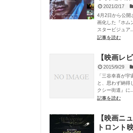
2021/2/17
4月2日から公
画化した『ホム
スタービジュア..
記事を読む
【映画レ
2015/9/29
「三谷幸喜が宇
と、思わず納得
クシー街道』に..
記事を読む
【映画ニ
トロント映