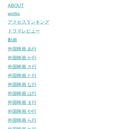
ABOUT
works
アクセスランキング
ドラマレビュー
動画
外国映画 あ行
外国映画 か行
外国映画 さ行
外国映画 た行
外国映画 な行
外国映画 は行
外国映画 ま行
外国映画 や行
外国映画 ら行