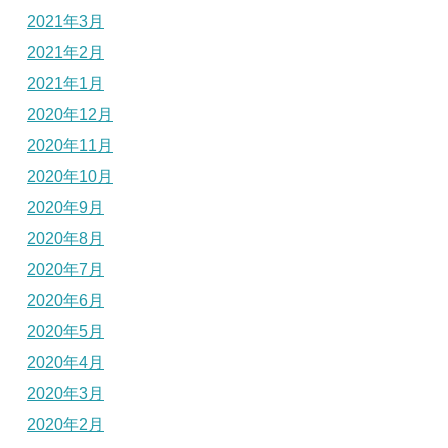
2021年3月
2021年2月
2021年1月
2020年12月
2020年11月
2020年10月
2020年9月
2020年8月
2020年7月
2020年6月
2020年5月
2020年4月
2020年3月
2020年2月