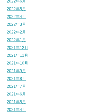
2022年6月
2022年5月
2022年4月
2022年3月
2022年2月
2022年1月
2021年12月
2021年11月
2021年10月
2021年9月
2021年8月
2021年7月
2021年6月
2021年5月
2021年4月