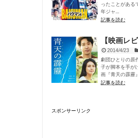
ったことがある
年ジャ...
記事を読む
【映画レ
2014/4/23
劇団ひとりの原
子が脚本を手が
画『青天の霹靂』.
記事を読む
スポンサーリンク