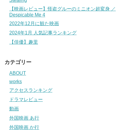
Stealing
【映画レビュー】怪盗グルーのミニオン超変身 ／
Despicable Me 4
2022年12月に観た映画
2024年1月 人気記事ランキング
【俳優】趣里
カテゴリー
ABOUT
works
アクセスランキング
ドラマレビュー
動画
外国映画 あ行
外国映画 か行