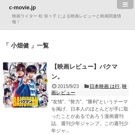
c-movie.jp
映画ライター 松 弥々子 による映画レビューと映画関連情
報！
小畑健
一覧
【映画レビュー】バクマ
ン。
2015/9/23
日本映画 は行
,
映
画レビュー
“友情”、“努力”、“勝利”というテーマ
を掲げ、日本人のほとんどが手に取
ったことがあるであろう漫画週刊
誌、週刊少年ジャンプ。この週刊少
年ジャ...