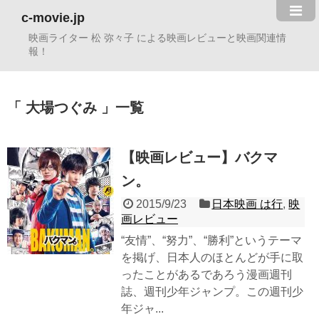
c-movie.jp
映画ライター 松 弥々子 による映画レビューと映画関連情
報！
大場つぐみ
一覧
【映画レビュー】バクマ
ン。
2015/9/23
日本映画 は行
,
映
画レビュー
“友情”、“努力”、“勝利”というテーマ
を掲げ、日本人のほとんどが手に取
ったことがあるであろう漫画週刊
誌、週刊少年ジャンプ。この週刊少
年ジャ...