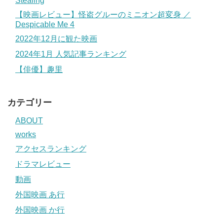
Stealing
【映画レビュー】怪盗グルーのミニオン超変身 ／
Despicable Me 4
2022年12月に観た映画
2024年1月 人気記事ランキング
【俳優】趣里
カテゴリー
ABOUT
works
アクセスランキング
ドラマレビュー
動画
外国映画 あ行
外国映画 か行