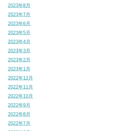
2023年8月
2023年7月
2023年6月
2023年5月
2023年4月
2023年3月
2023年2月
2023年1月
2022年12月
2022年11月
2022年10月
2022年9月
2022年8月
2022年7月