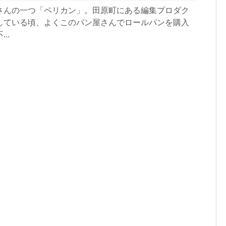
さんの一つ「ペリカン」。田原町にある編集プロダク
している頃、よくこのパン屋さんでロールパンを購入
..