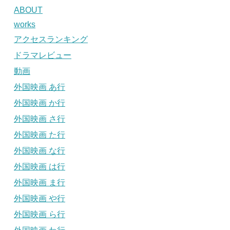
ABOUT
works
アクセスランキング
ドラマレビュー
動画
外国映画 あ行
外国映画 か行
外国映画 さ行
外国映画 た行
外国映画 な行
外国映画 は行
外国映画 ま行
外国映画 や行
外国映画 ら行