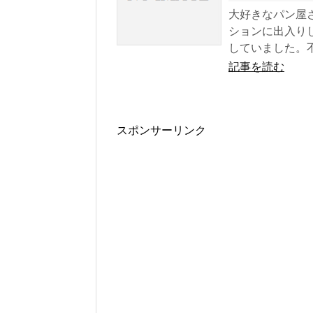
大好きなパン屋
ションに出入り
していました。不.
記事を読む
スポンサーリンク