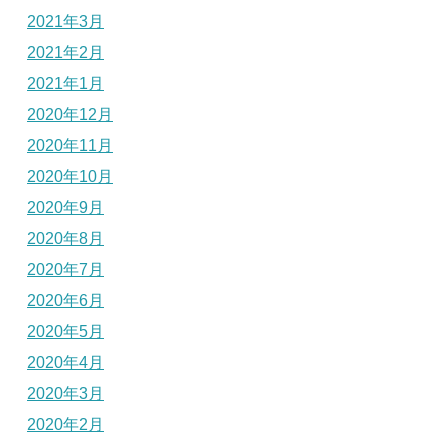
2021年3月
2021年2月
2021年1月
2020年12月
2020年11月
2020年10月
2020年9月
2020年8月
2020年7月
2020年6月
2020年5月
2020年4月
2020年3月
2020年2月