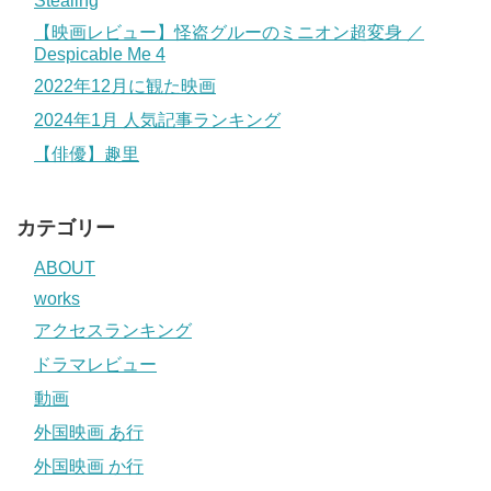
Stealing
【映画レビュー】怪盗グルーのミニオン超変身 ／
Despicable Me 4
2022年12月に観た映画
2024年1月 人気記事ランキング
【俳優】趣里
カテゴリー
ABOUT
works
アクセスランキング
ドラマレビュー
動画
外国映画 あ行
外国映画 か行