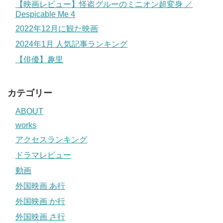
【映画レビュー】怪盗グルーのミニオン超変身 ／
Despicable Me 4
2022年12月に観た映画
2024年1月 人気記事ランキング
【俳優】趣里
カテゴリー
ABOUT
works
アクセスランキング
ドラマレビュー
動画
外国映画 あ行
外国映画 か行
外国映画 さ行