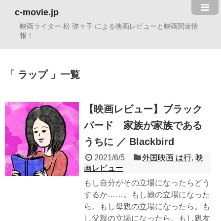
c-movie.jp
映画ライター 松 弥々子 による映画レビューと映画関連情
報！
ラップ
一覧
【映画レビュー】ブラック
バード 家族が家族である
うちに ／ Blackbird
2021/6/5
外国映画 は行
,
映
画レビュー
もし自分がその立場になったらどう
するか……。もし娘の立場になった
ら。もし母親の立場になったら。も
し父親の立場になったら。もし親友