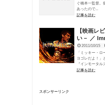
ぐ橋本一監督。
あったので...
記事を読む
【映画レビ
い－ ／ Imm
2011/10/15
「ミッキー・ロ
ヨゴレだよ！」
『インモータルズ－
記事を読む
スポンサーリンク