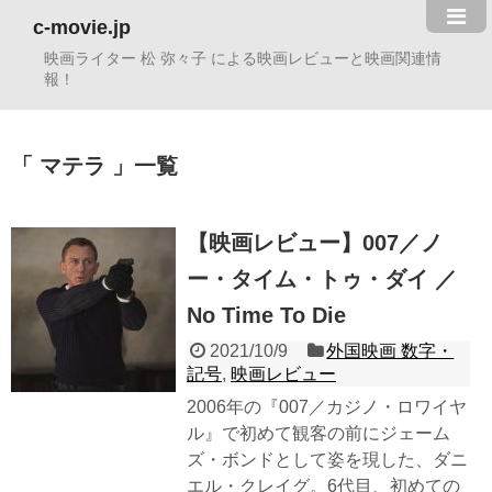
c-movie.jp
映画ライター 松 弥々子 による映画レビューと映画関連情
報！
マテラ
一覧
【映画レビュー】007／ノ
ー・タイム・トゥ・ダイ ／
No Time To Die
2021/10/9
外国映画 数字・
記号
,
映画レビュー
2006年の『007／カジノ・ロワイヤ
ル』で初めて観客の前にジェーム
ズ・ボンドとして姿を現した、ダニ
エル・クレイグ。6代目、初めての