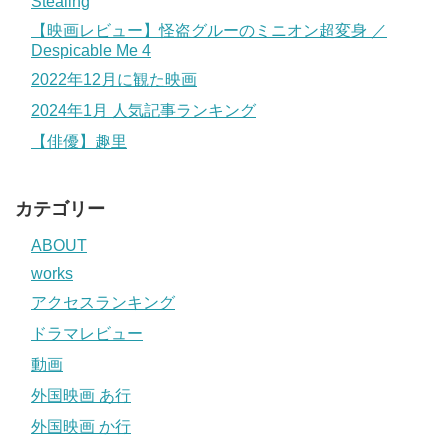
Stealing
【映画レビュー】怪盗グルーのミニオン超変身 ／
Despicable Me 4
2022年12月に観た映画
2024年1月 人気記事ランキング
【俳優】趣里
カテゴリー
ABOUT
works
アクセスランキング
ドラマレビュー
動画
外国映画 あ行
外国映画 か行