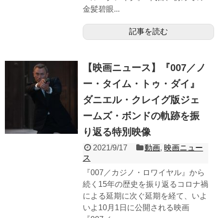
金髪碧眼...
記事を読む
【映画ニュース】『007／ノ
ー・タイム・トゥ・ダイ』
ダニエル・クレイグ版ジェ
ームズ・ボンドの軌跡を振
り返る特別映像
2021/9/17
動画
,
映画ニュー
ス
『007／カジノ・ロワイヤル』から
続く15年の歴史を振り返るコロナ禍
による延期に次ぐ延期を経て、いよ
いよ10月1日に公開される映画