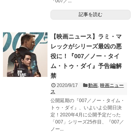
『007／...
記事を読む
【映画ニュース】ラミ・マ
レックがシリーズ最凶の悪
役に！『007／ノー・タイ
ム・トゥ・ダイ』予告編解
禁
2020/9/17
動画
,
映画ニュー
ス
公開延期の『007／ノー・タイム・
トゥ・ダイ』、いよいよ公開日決
定！2020年4月に公開予定だった
「007」シリーズ25作目、『007／
ノー...