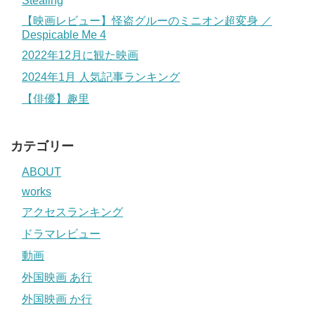
Stealing
【映画レビュー】怪盗グルーのミニオン超変身 ／
Despicable Me 4
2022年12月に観た映画
2024年1月 人気記事ランキング
【俳優】趣里
カテゴリー
ABOUT
works
アクセスランキング
ドラマレビュー
動画
外国映画 あ行
外国映画 か行