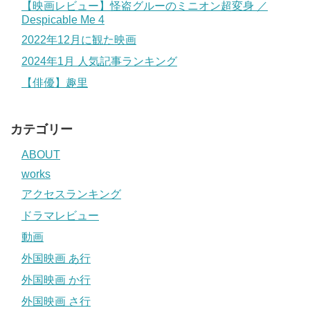
【映画レビュー】怪盗グルーのミニオン超変身 ／
Despicable Me 4
2022年12月に観た映画
2024年1月 人気記事ランキング
【俳優】趣里
カテゴリー
ABOUT
works
アクセスランキング
ドラマレビュー
動画
外国映画 あ行
外国映画 か行
外国映画 さ行