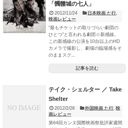
「髑髏城の七人」
2012/11/24
日本映画 た行
,
映画レビュー
“最もチケットの取りづらい劇団の
ひとつ”と言われる劇団☆新感線。
この新感線の公演を10台以上のHD
カメラで撮影し、劇場の臨場感をそ
のままスク...
記事を読む
テイク・シェルター ／ Take
Shelter
2012/2/26
外国映画 た行
,
映
画レビュー
第64回カンヌ国際映画祭批評家週間