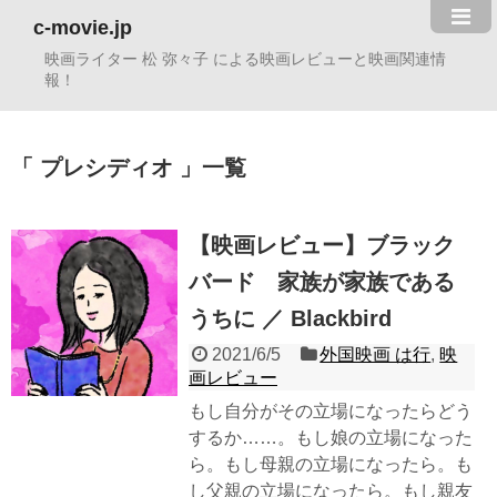
c-movie.jp
映画ライター 松 弥々子 による映画レビューと映画関連情
報！
プレシディオ
一覧
【映画レビュー】ブラック
バード 家族が家族である
うちに ／ Blackbird
2021/6/5
外国映画 は行
,
映
画レビュー
もし自分がその立場になったらどう
するか……。もし娘の立場になった
ら。もし母親の立場になったら。も
し父親の立場になったら。もし親友