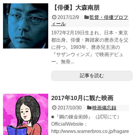
【俳優】大森南朋
2017/12/9
監督・俳優プロフ
ィール
1972年2月19日生まれ、日本・東京
都出身。俳優・舞踏家の麿赤児を父
に持つ。1993年、麿赤兒主演の
『サザンウィンズ』で映画デビュ
ー。無骨...
記事を読む
2017年10月に観た映画
2017/10/30
映画備忘録
■『鋼の錬金術師』（試写にて）
OfficialWebsite：
http://wwws.warnerbros.co.jp/hagare