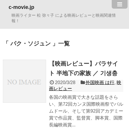
c-movie.jp
映画ライター 松 弥々子 による映画レビューと映画関連情
報！
パク・ソジュン
一覧
【映画レビュー】パラサイ
ト 半地下の家族 ／ 기생충
2020/3/28
外国映画 は行
,
映
画レビュー
各国の映画賞で大きな話題をさら
い、第72回カンヌ国際映画祭でパル
ムドール、そして第92回アカデミー
賞で作品賞、監督賞、脚本賞、国際
長編映画賞...