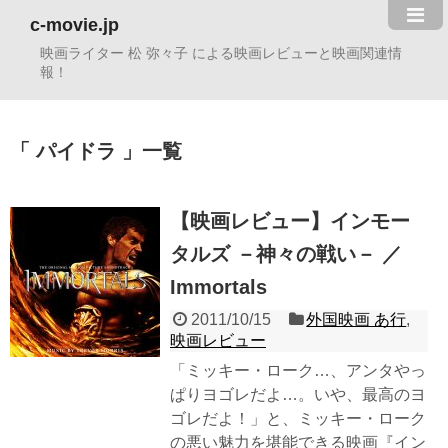
c-movie.jp
映画ライター 松 弥々子 による映画レビューと映画関連情
報！
パイドラ
一覧
【映画レビュー】インモー
タルズ －神々の戦い－ ／
Immortals
2011/10/15
外国映画 あ行
,
映画レビュー
「ミッキー・ローク…、アンタやっ
ぱりヨゴレだよ…。いや、最高のヨ
ゴレだよ！」と、ミッキー・ローク
の悪い魅力を堪能できる映画『イン