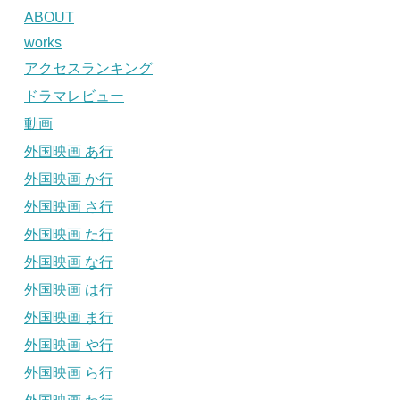
ABOUT
works
アクセスランキング
ドラマレビュー
動画
外国映画 あ行
外国映画 か行
外国映画 さ行
外国映画 た行
外国映画 な行
外国映画 は行
外国映画 ま行
外国映画 や行
外国映画 ら行