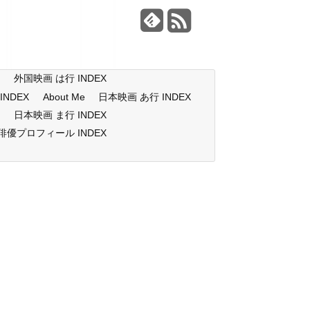
X
外国映画 は行 INDEX
NDEX
About Me
日本映画 あ行 INDEX
X
日本映画 ま行 INDEX
俳優プロフィール INDEX