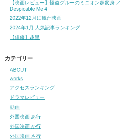
【映画レビュー】怪盗グルーのミニオン超変身 ／
Despicable Me 4
2022年12月に観た映画
2024年1月 人気記事ランキング
【俳優】趣里
カテゴリー
ABOUT
works
アクセスランキング
ドラマレビュー
動画
外国映画 あ行
外国映画 か行
外国映画 さ行