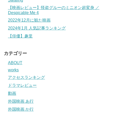
Stealing
【映画レビュー】怪盗グルーのミニオン超変身 ／
Despicable Me 4
2022年12月に観た映画
2024年1月 人気記事ランキング
【俳優】趣里
カテゴリー
ABOUT
works
アクセスランキング
ドラマレビュー
動画
外国映画 あ行
外国映画 か行