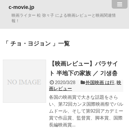
c-movie.jp
映画ライター 松 弥々子 による映画レビューと映画関連情
報！
チョ・ヨジョン
一覧
【映画レビュー】パラサイ
ト 半地下の家族 ／ 기생충
2020/3/28
外国映画 は行
,
映
画レビュー
各国の映画賞で大きな話題をさら
い、第72回カンヌ国際映画祭でパル
ムドール、そして第92回アカデミー
賞で作品賞、監督賞、脚本賞、国際
長編映画賞...