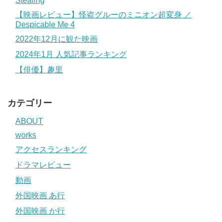
Stealing
【映画レビュー】怪盗グルーのミニオン超変身 ／
Despicable Me 4
2022年12月に観た映画
2024年1月 人気記事ランキング
【俳優】趣里
カテゴリー
ABOUT
works
アクセスランキング
ドラマレビュー
動画
外国映画 あ行
外国映画 か行