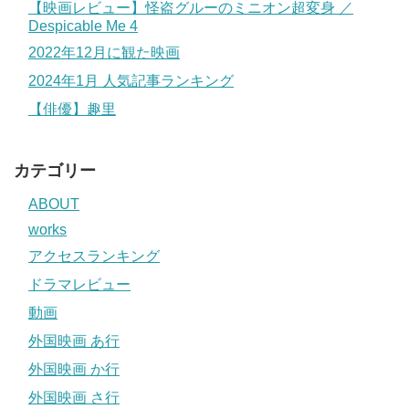
【映画レビュー】怪盗グルーのミニオン超変身 ／
Despicable Me 4
2022年12月に観た映画
2024年1月 人気記事ランキング
【俳優】趣里
カテゴリー
ABOUT
works
アクセスランキング
ドラマレビュー
動画
外国映画 あ行
外国映画 か行
外国映画 さ行