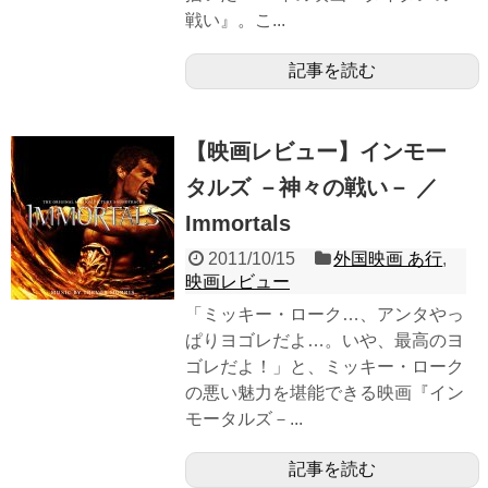
戦い』。こ...
記事を読む
【映画レビュー】インモー
タルズ －神々の戦い－ ／
Immortals
2011/10/15
外国映画 あ行
,
映画レビュー
「ミッキー・ローク…、アンタやっ
ぱりヨゴレだよ…。いや、最高のヨ
ゴレだよ！」と、ミッキー・ローク
の悪い魅力を堪能できる映画『イン
モータルズ－...
記事を読む