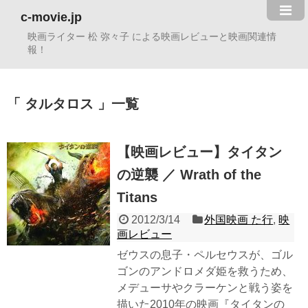
c-movie.jp
映画ライター 松 弥々子 による映画レビューと映画関連情
報！
タルタロス
一覧
【映画レビュー】タイタン
の逆襲 ／ Wrath of the
Titans
2012/3/14
外国映画 た行
,
映
画レビュー
ゼウスの息子・ペルセウスが、ゴル
ゴンのアンドロメダ姫を救うため、
メデューサやクラーケンと戦う姿を
描いた2010年の映画『タイタンの