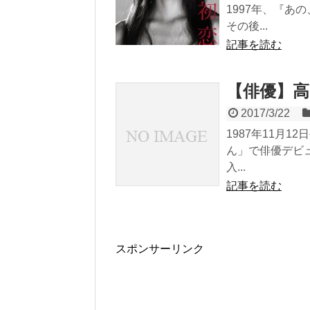
1997年、『
その後...
記事を読む
【俳優】高
2017/3/22
1987年11月
ん」で俳優デビュ
入...
記事を読む
スポンサーリンク