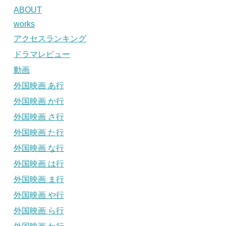
ABOUT
works
アクセスランキング
ドラマレビュー
動画
外国映画 あ行
外国映画 か行
外国映画 さ行
外国映画 た行
外国映画 な行
外国映画 は行
外国映画 ま行
外国映画 や行
外国映画 ら行