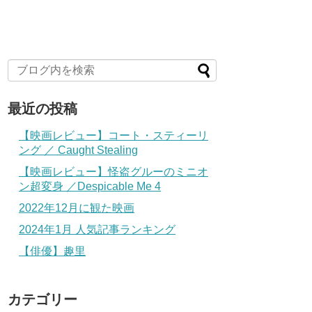
最近の投稿
【映画レビュー】コート・スティーリ
ング ／ Caught Stealing
【映画レビュー】怪盗グルーのミニオ
ン超変身 ／Despicable Me 4
2022年12月に観た映画
2024年1月 人気記事ランキング
【俳優】趣里
カテゴリー