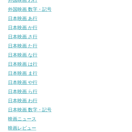
外国映画 わ行
外国映画 数字・記号
日本映画 あ行
日本映画 か行
日本映画 さ行
日本映画 た行
日本映画 な行
日本映画 は行
日本映画 ま行
日本映画 や行
日本映画 ら行
日本映画 わ行
日本映画 数字・記号
映画ニュース
映画レビュー