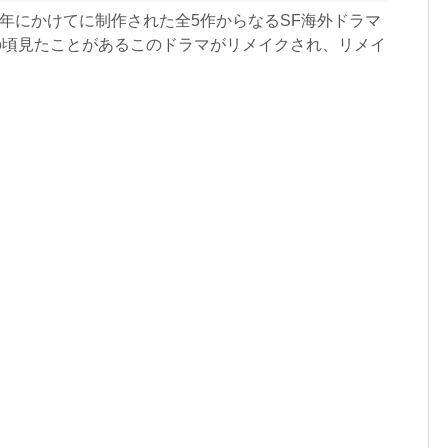
984年にかけてに制作された全5作からなるSF海外ドラマ
の頃見たことがあるこのドラマがリメイクされ、リメイ