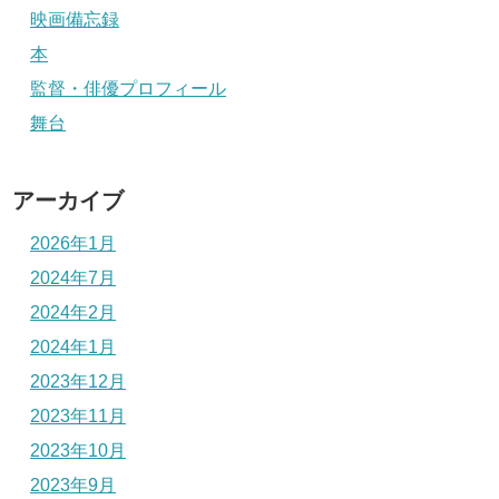
映画備忘録
本
監督・俳優プロフィール
舞台
アーカイブ
2026年1月
2024年7月
2024年2月
2024年1月
2023年12月
2023年11月
2023年10月
2023年9月