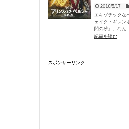
2010/5/17
エキゾチックな
ェイク・ギレン
間の砂』。なん..
記事を読む
スポンサーリンク