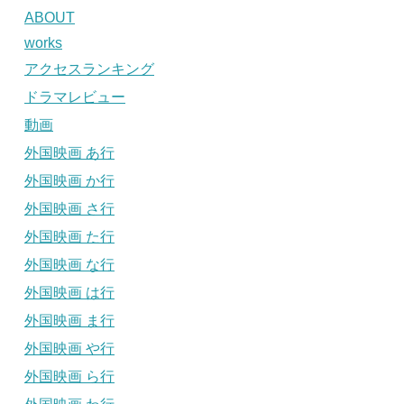
ABOUT
works
アクセスランキング
ドラマレビュー
動画
外国映画 あ行
外国映画 か行
外国映画 さ行
外国映画 た行
外国映画 な行
外国映画 は行
外国映画 ま行
外国映画 や行
外国映画 ら行