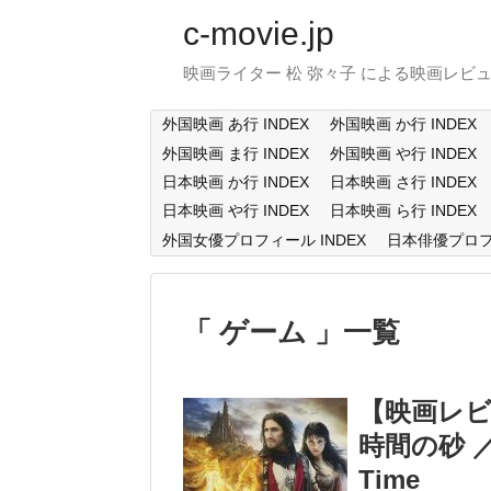
c-movie.jp
映画ライター 松 弥々子 による映画レビ
外国映画 あ行 INDEX
外国映画 か行 INDEX
外国映画 ま行 INDEX
外国映画 や行 INDEX
日本映画 か行 INDEX
日本映画 さ行 INDEX
日本映画 や行 INDEX
日本映画 ら行 INDEX
外国女優プロフィール INDEX
日本俳優プロフィ
ゲーム
一覧
【映画レビ
時間の砂 ／ Pr
Time