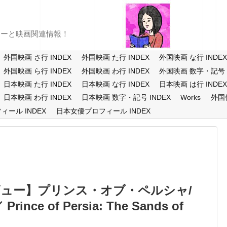
ューと映画関連情報！
外国映画 さ行 INDEX
外国映画 た行 INDEX
外国映画 な行 INDE
外国映画 ら行 INDEX
外国映画 わ行 INDEX
外国映画 数字・記号 I
日本映画 た行 INDEX
日本映画 な行 INDEX
日本映画 は行 INDE
日本映画 わ行 INDEX
日本映画 数字・記号 INDEX
Works
外国
ール INDEX
日本女優プロフィール INDEX
ュー】プリンス・オブ・ペルシャ/
ince of Persia: The Sands of