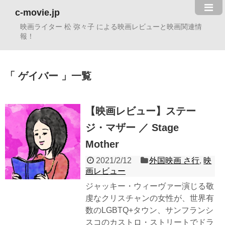
c-movie.jp
映画ライター 松 弥々子 による映画レビューと映画関連情
報！
ゲイバー
一覧
【映画レビュー】ステー
ジ・マザー ／ Stage
Mother
2021/2/12
外国映画 さ行
,
映
画レビュー
ジャッキー・ウィーヴァー演じる敬
虔なクリスチャンの女性が、世界有
数のLGBTQ+タウン、サンフランシ
スコのカストロ・ストリートでドラ