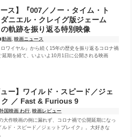
ース】『007／ノー・タイム・ト
』ダニエル・クレイグ版ジェーム
ドの軌跡を振り返る特別映像
動画
,
映画ニュース
・ロワイヤル』から続く15年の歴史を振り返るコロナ禍
ぐ延期を経て、いよいよ10月1日に公開される映画
ビュー】ワイルド・スピード／ジェ
 Fast & Furious 9
外国映画 わ行
,
映画レビュー
予定の大作映画の例に漏れず、コロナ禍で公開延期になっ
イルド・スピード／ジェットブレイク』。大好きな
.