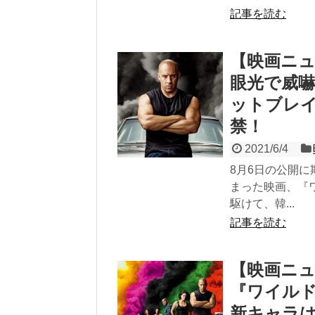
記事を読む
【映画ニ
眼光で威
ットブレ
禁！
2021/6/4
8月6日の公開に
まった映画、『
駆けて、韓...
記事を読む
【映画ニュ
『ワイル
新キャラは