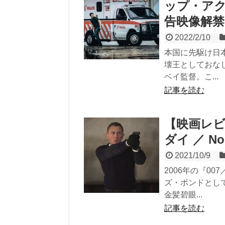
ップ・ア
告映像解禁
2022/2/10
本国に先駆け日
壊王としておな
ベイ監督。こ...
記事を読む
【映画レビ
ダイ ／ No 
2021/10/9
2006年の『0
ズ・ボンドとし
金髪碧眼...
記事を読む