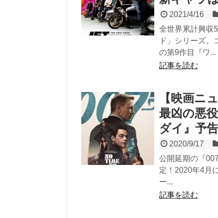
2021/4/16
全世界累計興収5
ド」シリーズ。
の第9作目『ワ...
記事を読む
【映画ニ
最凶の悪役
ダイ』予
2020/9/17
公開延期の『0
定！2020年4
ー...
記事を読む