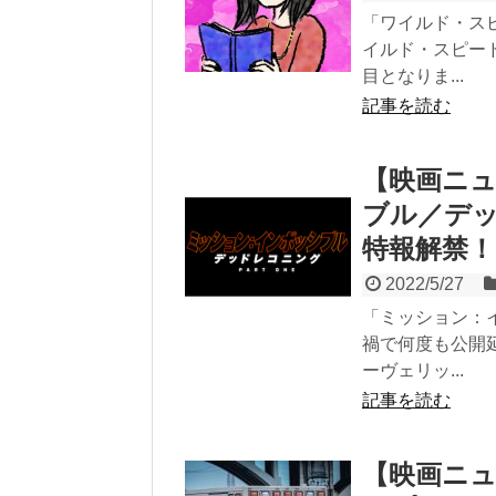
「ワイルド・ス
イルド・スピー
目となりま...
記事を読む
【映画ニ
ブル／デッ
特報解禁！
2022/5/27
「ミッション：
禍で何度も公開
ーヴェリッ...
記事を読む
【映画ニ