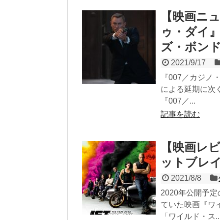
【映画ニュ
ゥ・ダイ
ズ・ボン
2021/9/17
『007／カジノ
による延期に次
『007／...
記事を読む
【映画レ
ットブレイク ／
2021/8/8
2020年公開
ていた映画『ワ
「ワイルド・ス..