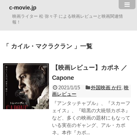
c-movie.jp
映画ライター 松 弥々子 による映画レビューと映画関連情
報！
カイル・マクラクラン
一覧
【映画レビュー】カポネ ／
Capone
2021/1/15
外国映画 か行
,
映
画レビュー
『アンタッチャブル』、『スカーフ
ェイス』、『暗黒の大統領カポネ』
など、多くの映画の題材にもなって
いる実在のギャング、アル・カポ
ネ。本作『カポ...