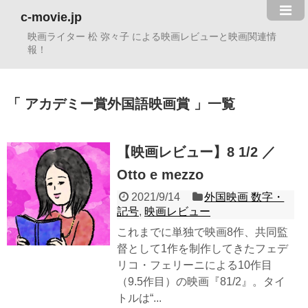
c-movie.jp
映画ライター 松 弥々子 による映画レビューと映画関連情
報！
アカデミー賞外国語映画賞
一覧
【映画レビュー】8 1/2 ／
Otto e mezzo
2021/9/14
外国映画 数字・
記号
,
映画レビュー
これまでに単独で映画8作、共同監
督として1作を制作してきたフェデ
リコ・フェリーニによる10作目
（9.5作目）の映画『81/2』。タイ
トルは“...