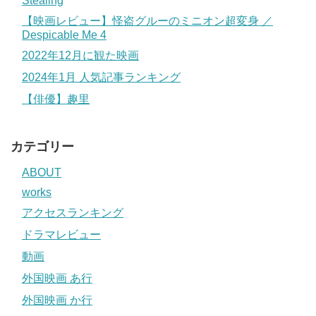
Stealing
【映画レビュー】怪盗グルーのミニオン超変身 ／
Despicable Me 4
2022年12月に観た映画
2024年1月 人気記事ランキング
【俳優】趣里
カテゴリー
ABOUT
works
アクセスランキング
ドラマレビュー
動画
外国映画 あ行
外国映画 か行