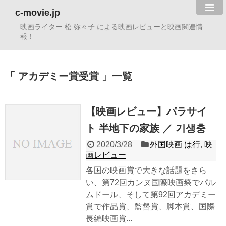
c-movie.jp
映画ライター 松 弥々子 による映画レビューと映画関連情
報！
アカデミー賞受賞
一覧
【映画レビュー】パラサイ
ト 半地下の家族 ／ 기생충
2020/3/28
外国映画 は行
,
映
画レビュー
各国の映画賞で大きな話題をさら
い、第72回カンヌ国際映画祭でパル
ムドール、そして第92回アカデミー
賞で作品賞、監督賞、脚本賞、国際
長編映画賞...